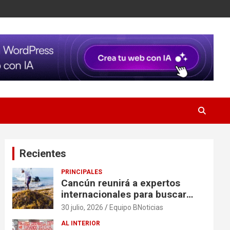
Recientes
PRINCIPALES
Cancún reunirá a expertos
internacionales para buscar
soluciones al problema del
30 julio, 2026
Equipo BNoticias
sargazo
AL INTERIOR