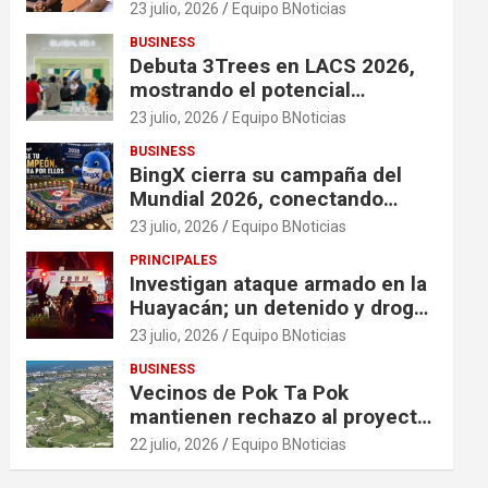
financiación en organizaciones
23 julio, 2026
Equipo BNoticias
que apoyan a mujeres y niñas
BUSINESS
en contextos de crisis
Debuta 3Trees en LACS 2026,
mostrando el potencial
ecológico de China en América
23 julio, 2026
Equipo BNoticias
BUSINESS
BingX cierra su campaña del
Mundial 2026, conectando
comunidades a través de
23 julio, 2026
Equipo BNoticias
experiencias exclusivas
PRINCIPALES
Investigan ataque armado en la
Huayacán; un detenido y droga
asegurada tras persecución
23 julio, 2026
Equipo BNoticias
BUSINESS
Vecinos de Pok Ta Pok
mantienen rechazo al proyecto
Bosque Real
22 julio, 2026
Equipo BNoticias