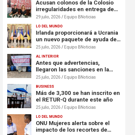
Acusan colonos de la Colosio
irregularidades en entrega de
escrituras
29 julio, 2026
Equipo BNoticias
LO DEL MUNDO
Irlanda proporcionará a Ucrania
un nuevo paquete de ayuda de
125 millones de euros
25 julio, 2026
Equipo BNoticias
AL INTERIOR
Antes que advertencias,
llegaron las sanciones en la
colonia El Milagro
25 julio, 2026
Equipo BNoticias
BUSINESS
Más de 3,300 se han inscrito en
el RETUR-Q durante este año
25 julio, 2026
Equipo BNoticias
LO DEL MUNDO
ONU Mujeres alerta sobre el
impacto de los recortes de