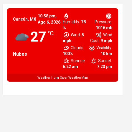
10:58 pm,
Cancún, MX
Humidity:
78
Pressure:
Ago 6, 2026
%
1016 mb
27
°C
Wind:
5
Wind
mph
Gust:
9 mph
Clouds:
Visibility:
Nubes
100%
10 km
Sunrise:
Sunset:
6:22 am
7:23 pm
Weather from OpenWeatherMap