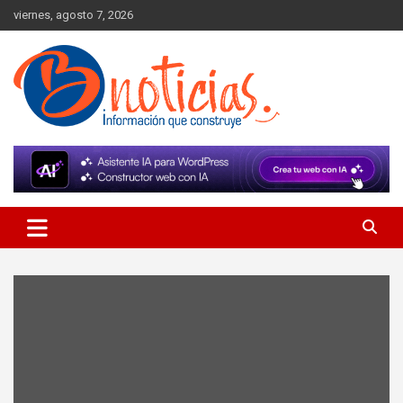
Skip
viernes, agosto 7, 2026
to
content
Información que construye
BNoticias