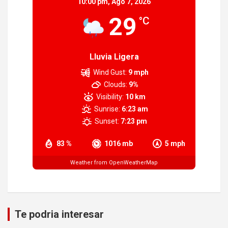
10:00 pm,
Ago 7, 2026
29
°C
Lluvia Ligera
Wind Gust:
9 mph
Clouds:
9%
Visibility:
10 km
Sunrise:
6:23 am
Sunset:
7:23 pm
83 %
1016 mb
5 mph
Weather from OpenWeatherMap
Te podria interesar