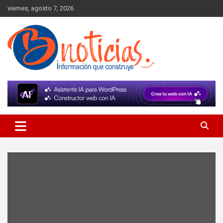
Skip
viernes, agosto 7, 2026
to
content
Información que construye
BNoticias