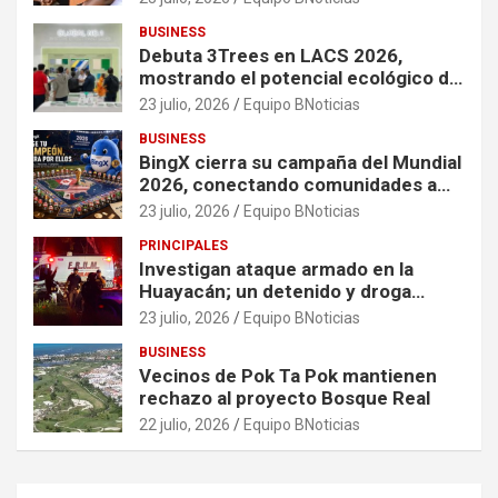
mujeres y niñas en contextos de
BUSINESS
crisis
Debuta 3Trees en LACS 2026,
mostrando el potencial ecológico de
China en América
23 julio, 2026
Equipo BNoticias
BUSINESS
BingX cierra su campaña del Mundial
2026, conectando comunidades a
través de experiencias exclusivas
23 julio, 2026
Equipo BNoticias
PRINCIPALES
Investigan ataque armado en la
Huayacán; un detenido y droga
asegurada tras persecución
23 julio, 2026
Equipo BNoticias
BUSINESS
Vecinos de Pok Ta Pok mantienen
rechazo al proyecto Bosque Real
22 julio, 2026
Equipo BNoticias