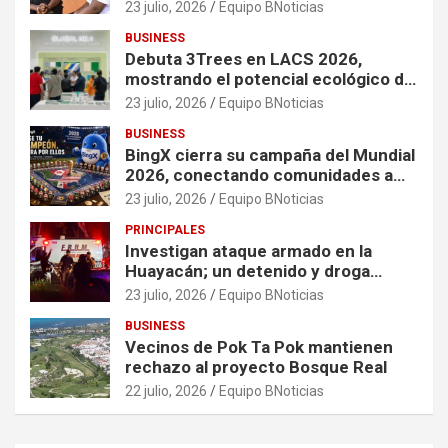
organizaciones que apoyan a
23 julio, 2026
Equipo BNoticias
mujeres y niñas en contextos de
BUSINESS
crisis
Debuta 3Trees en LACS 2026,
mostrando el potencial ecológico de
China en América
23 julio, 2026
Equipo BNoticias
BUSINESS
BingX cierra su campaña del Mundial
2026, conectando comunidades a
través de experiencias exclusivas
23 julio, 2026
Equipo BNoticias
PRINCIPALES
Investigan ataque armado en la
Huayacán; un detenido y droga
asegurada tras persecución
23 julio, 2026
Equipo BNoticias
BUSINESS
Vecinos de Pok Ta Pok mantienen
rechazo al proyecto Bosque Real
22 julio, 2026
Equipo BNoticias