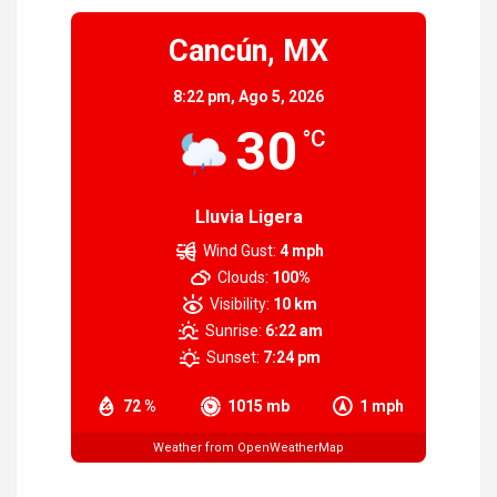
Cancún, MX
8:22 pm,
Ago 5, 2026
30
°C
Lluvia Ligera
Wind Gust:
4 mph
Clouds:
100%
Visibility:
10 km
Sunrise:
6:22 am
Sunset:
7:24 pm
72 %
1015 mb
1 mph
Weather from OpenWeatherMap