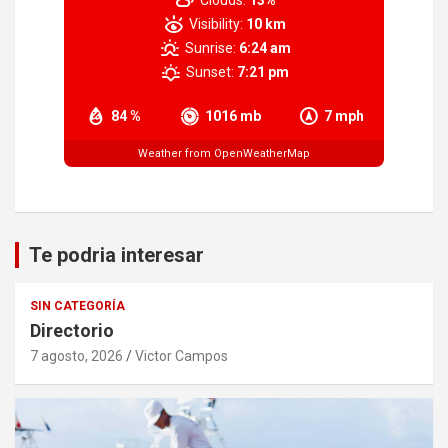
Clouds:
13%
Visibility:
10 km
Sunrise:
6:24 am
Sunset:
7:21 pm
84 %
1016 mb
7 mph
Weather from OpenWeatherMap
Te podria interesar
SIN CATEGORÍA
Directorio
7 agosto, 2026
Victor Campos