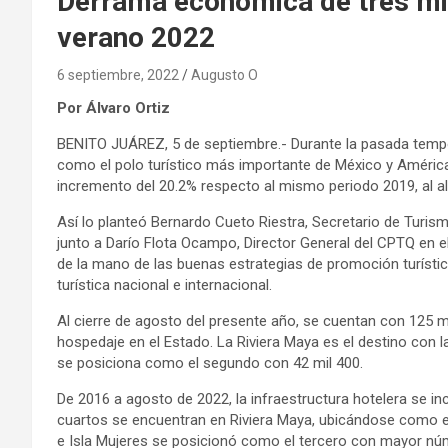
Derrama económica de tres m
verano 2022
6 septiembre, 2022
Augusto O
Por Álvaro Ortiz
BENITO JUÁREZ, 5 de septiembre.- Durante la pasada temp
como el polo turístico más importante de México y Améric
incremento del 20.2% respecto al mismo periodo 2019, al al
Así lo planteó Bernardo Cueto Riestra, Secretario de Turis
junto a Darío Flota Ocampo, Director General del CPTQ en e
de la mano de las buenas estrategias de promoción turístic
turística nacional e internacional.
Al cierre de agosto del presente año, se cuentan con 125 m
hospedaje en el Estado. La Riviera Maya es el destino con 
se posiciona como el segundo con 42 mil 400.
De 2016 a agosto de 2022, la infraestructura hotelera se in
cuartos se encuentran en Riviera Maya, ubicándose como e
e Isla Mujeres se posicionó como el tercero con mayor núm