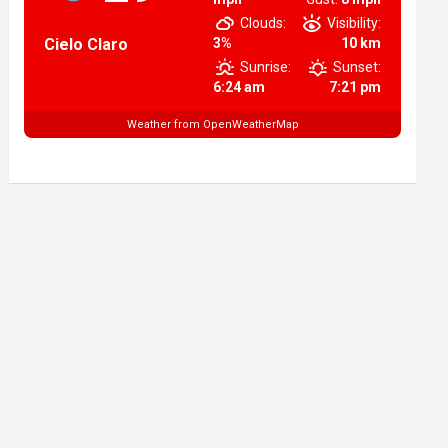
Clouds:
Visibility:
Cielo Claro
3%
10 km
Sunrise:
Sunset:
6:24 am
7:21 pm
Weather from OpenWeatherMap