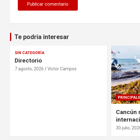
Te podria interesar
SIN CATEGORÍA
Directorio
7 agosto, 2026
Victor Campos
PRINCIPAL
Cancún r
internac
solucion
30 julio, 202
sargazo