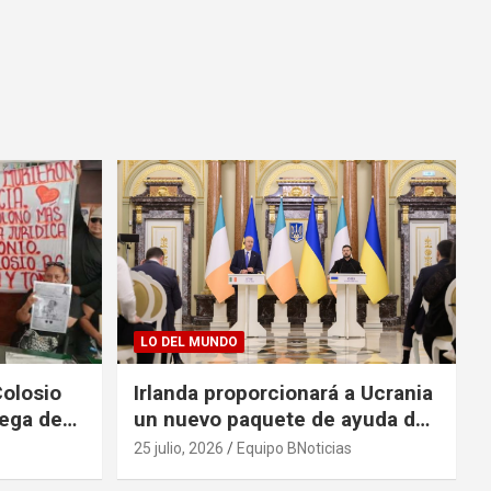
LO DEL MUNDO
Colosio
Irlanda proporcionará a Ucrania
rega de
un nuevo paquete de ayuda de
125 millones de euros
25 julio, 2026
Equipo BNoticias