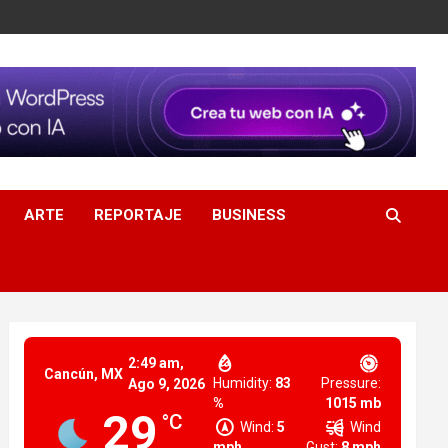
ARTE
REPORTAJE
BUSINESS
2:49 am,
Cancún, MX
Humidity:
83
Pressure:
Ago 9, 2026
%
1015 mb
29
°C
Wind:
5
Wind
mph
Gust:
8 mph