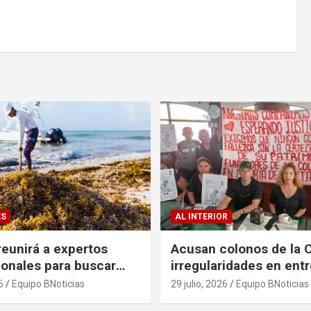
ES
AL INTERIOR
eunirá a expertos
Acusan colonos de la 
ionales para buscar
irregularidades en ent
es al problema del
escrituras
6
Equipo BNoticias
29 julio, 2026
Equipo BNoticias