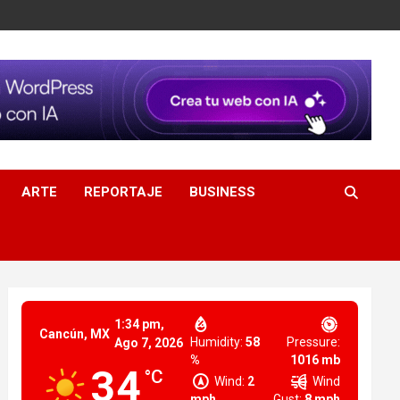
ARTE
REPORTAJE
BUSINESS
1:34 pm,
Cancún, MX
Humidity:
58
Pressure:
Ago 7, 2026
%
1016 mb
34
°C
Wind:
2
Wind
mph
Gust:
8 mph