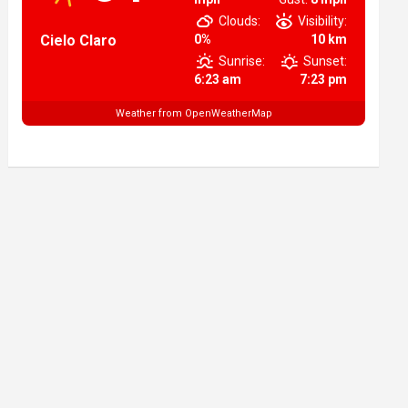
Clouds:
Visibility:
Cielo Claro
0%
10 km
Sunrise:
Sunset:
6:23 am
7:23 pm
Weather from OpenWeatherMap