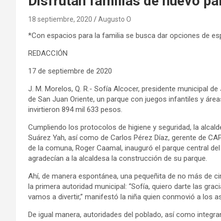
Disfrutan familias de nuevo pa
18 septiembre, 2020
Augusto O
*Con espacios para la familia se busca dar opciones de es
REDACCIÓN
17 de septiembre de 2020
J. M. Morelos, Q. R.- Sofía Alcocer, presidente municipal de
de San Juan Oriente, un parque con juegos infantiles y área
invirtieron 894 mil 633 pesos.
Cumpliendo los protocolos de higiene y seguridad, la alcal
Suárez Yah, así como de Carlos Pérez Díaz, gerente de CAPA
de la comuna, Roger Caamal, inauguró el parque central del
agradecían a la alcaldesa la construcción de su parque.
Ahí, de manera espontánea, una pequeñita de no más de cin
la primera autoridad municipal: “Sofía, quiero darte las gra
vamos a divertir,” manifestó la niña quien conmovió a los as
De igual manera, autoridades del poblado, así como integra