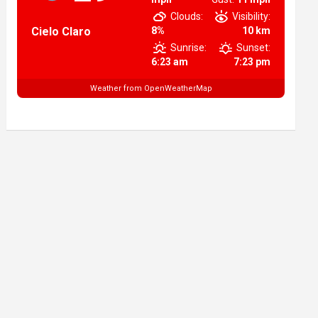
Clouds:
Visibility:
Cielo Claro
8%
10 km
Sunrise:
Sunset:
6:23 am
7:23 pm
Weather from OpenWeatherMap