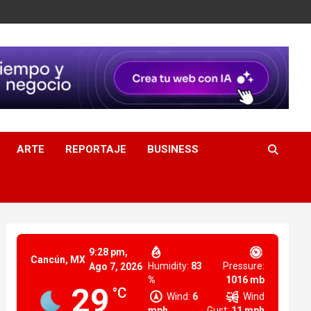
ARTE
REPORTAJE
BUSINESS
9:28 pm,
Cancún, MX
Humidity:
83
Pressure:
Ago 7, 2026
%
1016 mb
29
°C
Wind:
6
Wind
mph
Gust:
11 mph