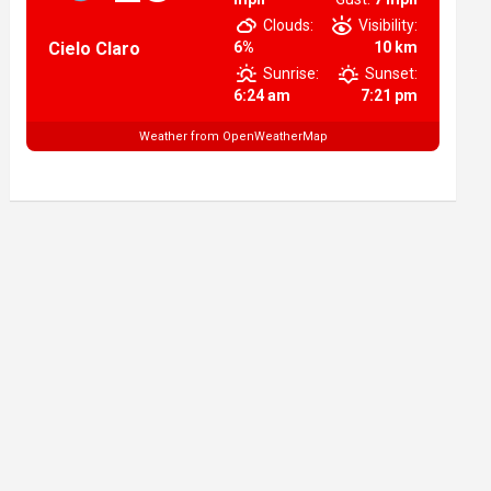
Clouds:
Visibility:
Cielo Claro
6%
10 km
Sunrise:
Sunset:
6:24 am
7:21 pm
Weather from OpenWeatherMap