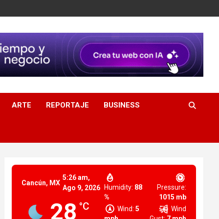
ARTE
REPORTAJE
BUSINESS
5:26 am,
Cancún, MX
Humidity:
88
Pressure:
Ago 9, 2026
%
1015 mb
28
°C
Wind:
5
Wind
mph
Gust:
7 mph