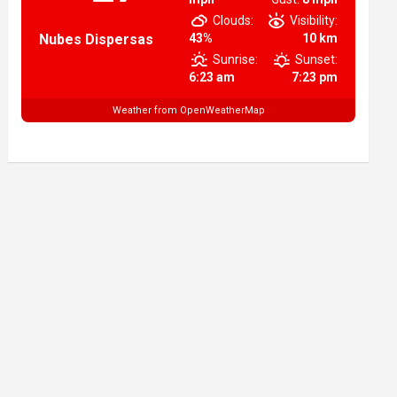
Clouds:
Visibility:
Nubes Dispersas
43%
10 km
Sunrise:
Sunset:
6:23 am
7:23 pm
Weather from OpenWeatherMap