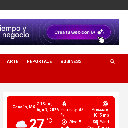
ARTE
REPORTAJE
BUSINESS
7:18 am,
Cancún, MX
Humidity:
87
Pressure:
Ago 7, 2026
%
1015 mb
27
°C
Wind:
5
Wind
mph
Gust:
8 mph