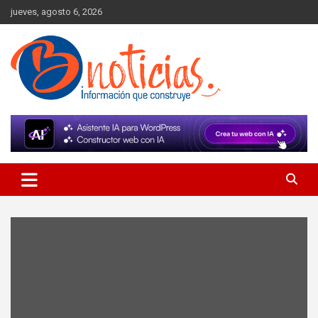
Skip
jueves, agosto 6, 2026
to
content
Información que construye
BNoticias