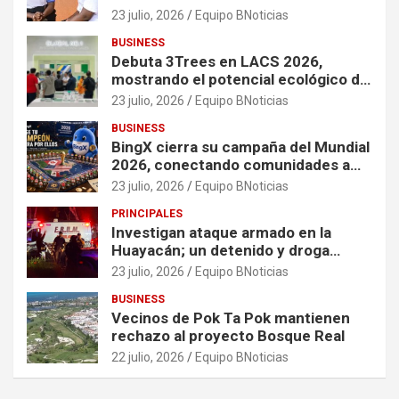
organizaciones que apoyan a
23 julio, 2026
Equipo BNoticias
mujeres y niñas en contextos de
BUSINESS
crisis
Debuta 3Trees en LACS 2026,
mostrando el potencial ecológico de
China en América
23 julio, 2026
Equipo BNoticias
BUSINESS
BingX cierra su campaña del Mundial
2026, conectando comunidades a
través de experiencias exclusivas
23 julio, 2026
Equipo BNoticias
PRINCIPALES
Investigan ataque armado en la
Huayacán; un detenido y droga
asegurada tras persecución
23 julio, 2026
Equipo BNoticias
BUSINESS
Vecinos de Pok Ta Pok mantienen
rechazo al proyecto Bosque Real
22 julio, 2026
Equipo BNoticias