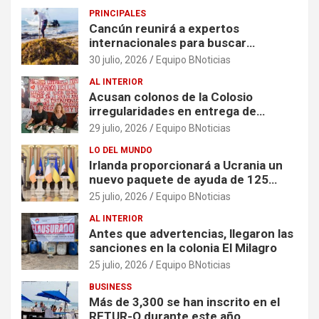
PRINCIPALES
Cancún reunirá a expertos
internacionales para buscar
soluciones al problema del sargazo
30 julio, 2026
Equipo BNoticias
AL INTERIOR
Acusan colonos de la Colosio
irregularidades en entrega de
escrituras
29 julio, 2026
Equipo BNoticias
LO DEL MUNDO
Irlanda proporcionará a Ucrania un
nuevo paquete de ayuda de 125
millones de euros
25 julio, 2026
Equipo BNoticias
AL INTERIOR
Antes que advertencias, llegaron las
sanciones en la colonia El Milagro
25 julio, 2026
Equipo BNoticias
BUSINESS
Más de 3,300 se han inscrito en el
RETUR-Q durante este año