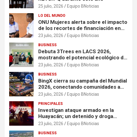
25 julio, 2026
Equipo BNoticias
LO DEL MUNDO
ONU Mujeres alerta sobre el impacto
de los recortes de financiación en
organizaciones que apoyan a
23 julio, 2026
Equipo BNoticias
mujeres y niñas en contextos de
BUSINESS
crisis
Debuta 3Trees en LACS 2026,
mostrando el potencial ecológico de
China en América
23 julio, 2026
Equipo BNoticias
BUSINESS
BingX cierra su campaña del Mundial
2026, conectando comunidades a
través de experiencias exclusivas
23 julio, 2026
Equipo BNoticias
PRINCIPALES
Investigan ataque armado en la
Huayacán; un detenido y droga
asegurada tras persecución
23 julio, 2026
Equipo BNoticias
BUSINESS