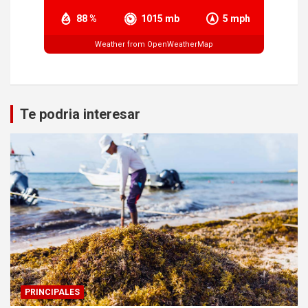
88 %
1015 mb
5 mph
Weather from OpenWeatherMap
Te podria interesar
PRINCIPALES