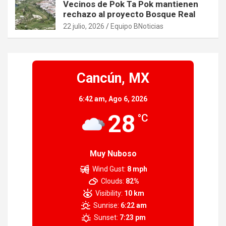
Vecinos de Pok Ta Pok mantienen
rechazo al proyecto Bosque Real
22 julio, 2026
Equipo BNoticias
Cancún, MX
6:42 am,
Ago 6, 2026
28
°C
Muy Nuboso
Wind Gust:
8 mph
Clouds:
82%
Visibility:
10 km
Sunrise:
6:22 am
Sunset:
7:23 pm