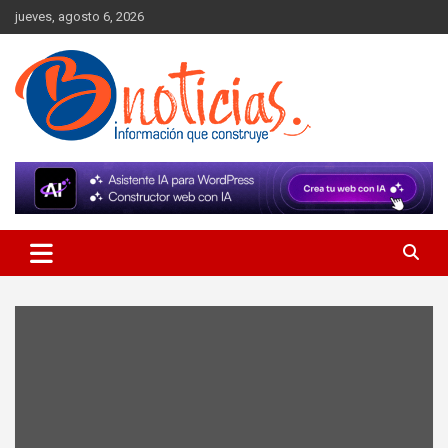
Skip
jueves, agosto 6, 2026
to
content
Información que construye
BNoticias