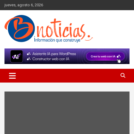
Skip
jueves, agosto 6, 2026
to
content
Información que construye
BNoticias