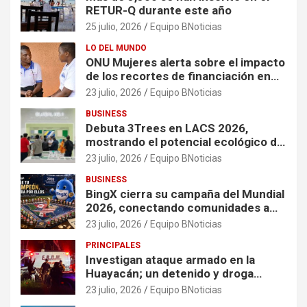
RETUR-Q durante este año
25 julio, 2026
Equipo BNoticias
LO DEL MUNDO
ONU Mujeres alerta sobre el impacto
de los recortes de financiación en
organizaciones que apoyan a
23 julio, 2026
Equipo BNoticias
mujeres y niñas en contextos de
BUSINESS
crisis
Debuta 3Trees en LACS 2026,
mostrando el potencial ecológico de
China en América
23 julio, 2026
Equipo BNoticias
BUSINESS
BingX cierra su campaña del Mundial
2026, conectando comunidades a
través de experiencias exclusivas
23 julio, 2026
Equipo BNoticias
PRINCIPALES
Investigan ataque armado en la
Huayacán; un detenido y droga
asegurada tras persecución
23 julio, 2026
Equipo BNoticias