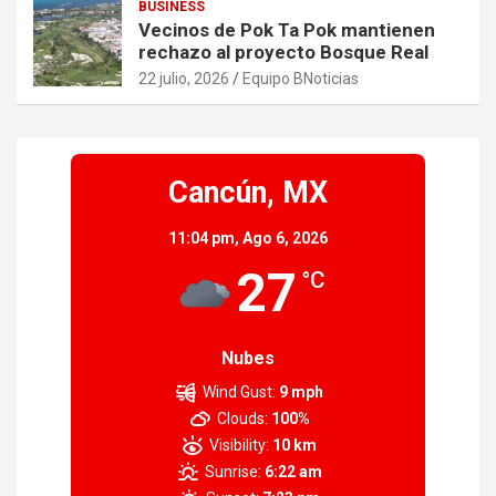
BUSINESS
Vecinos de Pok Ta Pok mantienen
rechazo al proyecto Bosque Real
22 julio, 2026
Equipo BNoticias
Cancún, MX
11:04 pm,
Ago 6, 2026
27
°C
Nubes
Wind Gust:
9 mph
Clouds:
100%
Visibility:
10 km
Sunrise:
6:22 am