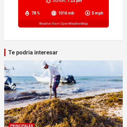
Sunset:
7:23 pm
78 %
1016 mb
5 mph
Weather from OpenWeatherMap
Te podria interesar
PRINCIPALES