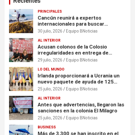
Recientes
PRINCIPALES
Cancún reunirá a expertos
internacionales para buscar
soluciones al problema del sargazo
30 julio, 2026
Equipo BNoticias
AL INTERIOR
Acusan colonos de la Colosio
irregularidades en entrega de
escrituras
29 julio, 2026
Equipo BNoticias
LO DEL MUNDO
Irlanda proporcionará a Ucrania un
nuevo paquete de ayuda de 125
millones de euros
25 julio, 2026
Equipo BNoticias
AL INTERIOR
Antes que advertencias, llegaron las
sanciones en la colonia El Milagro
25 julio, 2026
Equipo BNoticias
BUSINESS
Más de 3,300 se han inscrito en el