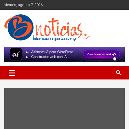
Skip
viernes, agosto 7, 2026
to
content
Información que construye
BNoticias