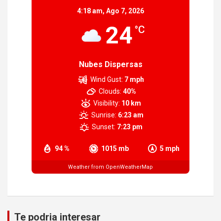
4:18 am,
Ago 7, 2026
24
°C
Nubes Dispersas
Wind Gust:
7 mph
Clouds:
40%
Visibility:
10 km
Sunrise:
6:23 am
Sunset:
7:23 pm
94 %
1015 mb
5 mph
Weather from OpenWeatherMap
Te podria interesar