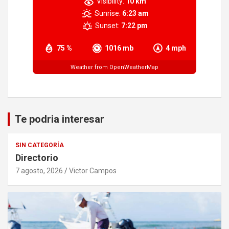
Visibility:
10 km
Sunrise:
6:23 am
Sunset:
7:22 pm
75 %
1016 mb
4 mph
Weather from OpenWeatherMap
Te podria interesar
SIN CATEGORÍA
Directorio
7 agosto, 2026
Victor Campos