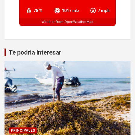
78 %
1017 mb
7 mph
Weather from OpenWeatherMap
Te podria interesar
PRINCIPALES