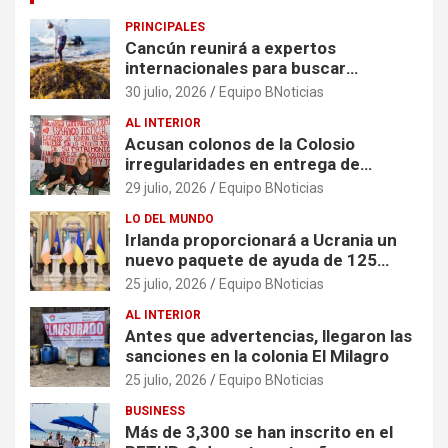
PRINCIPALES
Cancún reunirá a expertos
internacionales para buscar
soluciones al problema del sargazo
30 julio, 2026
Equipo BNoticias
AL INTERIOR
Acusan colonos de la Colosio
irregularidades en entrega de
escrituras
29 julio, 2026
Equipo BNoticias
LO DEL MUNDO
Irlanda proporcionará a Ucrania un
nuevo paquete de ayuda de 125
millones de euros
25 julio, 2026
Equipo BNoticias
AL INTERIOR
Antes que advertencias, llegaron las
sanciones en la colonia El Milagro
25 julio, 2026
Equipo BNoticias
BUSINESS
Más de 3,300 se han inscrito en el