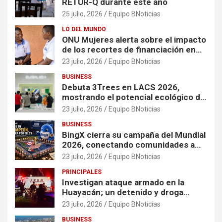
RETUR-Q durante este año
25 julio, 2026
Equipo BNoticias
LO DEL MUNDO
ONU Mujeres alerta sobre el impacto
de los recortes de financiación en
organizaciones que apoyan a
23 julio, 2026
Equipo BNoticias
mujeres y niñas en contextos de
BUSINESS
crisis
Debuta 3Trees en LACS 2026,
mostrando el potencial ecológico de
China en América
23 julio, 2026
Equipo BNoticias
BUSINESS
BingX cierra su campaña del Mundial
2026, conectando comunidades a
través de experiencias exclusivas
23 julio, 2026
Equipo BNoticias
PRINCIPALES
Investigan ataque armado en la
Huayacán; un detenido y droga
asegurada tras persecución
23 julio, 2026
Equipo BNoticias
BUSINESS