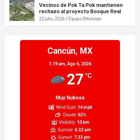
Vecinos de Pok Ta Pok mantienen
rechazo al proyecto Bosque Real
22 julio, 2026
Equipo BNoticias
Cancún, MX
1:19 am,
Ago 6, 2026
27
°C
Muy Nuboso
Wind Gust:
14 mph
Clouds:
62%
Visibility:
10 km
Sunrise:
6:22 am
Sunset:
7:23 pm