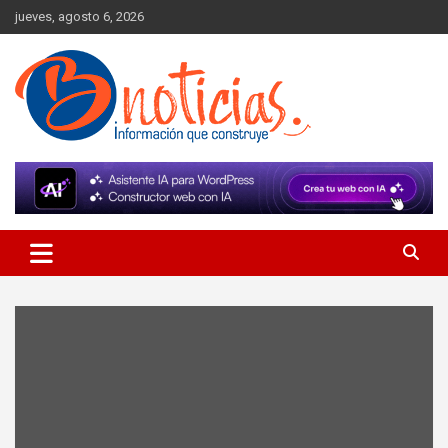
Skip
jueves, agosto 6, 2026
to
content
Información que construye
BNoticias