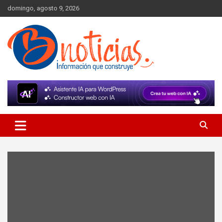
Skip
domingo, agosto 9, 2026
to
content
Información que construye
BNoticias