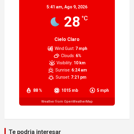
5:41 am,
Ago 9, 2026
28
°C
Cielo Claro
Wind Gust:
7 mph
Clouds:
6%
Visibility:
10 km
Sunrise:
6:24 am
Sunset:
7:21 pm
88 %
1015 mb
5 mph
Weather from OpenWeatherMap
Te podria interesar