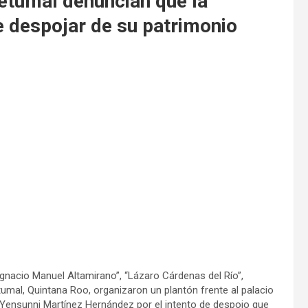
etumal denuncian que la
e despojar de su patrimonio
gnacio Manuel Altamirano”, “Lázaro Cárdenas del Río”,
tumal, Quintana Roo, organizaron un plantón frente al palacio
, Yensunni Martínez Hernández por el intento de despojo que