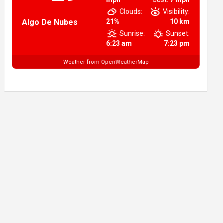
Clouds:
Visibility:
Algo De Nubes
21%
10 km
Sunrise:
Sunset:
6:23 am
7:23 pm
Weather from OpenWeatherMap