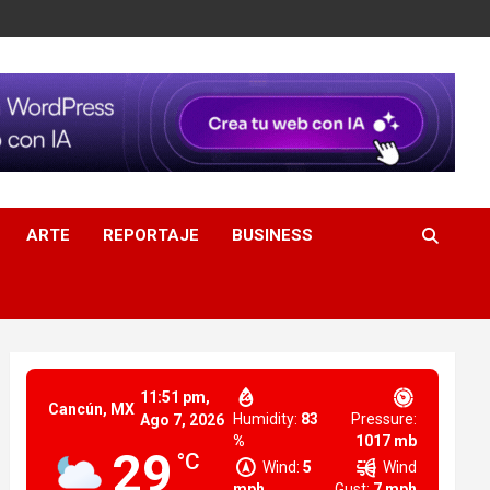
ARTE
REPORTAJE
BUSINESS
11:51 pm,
Cancún, MX
Humidity:
83
Pressure:
Ago 7, 2026
%
1017 mb
29
°C
Wind:
5
Wind
mph
Gust:
7 mph