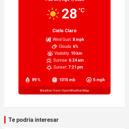
28
°C
Cielo Claro
Wind Gust:
8 mph
Clouds:
6%
Visibility:
10 km
Sunrise:
6:24 am
Sunset:
7:21 pm
89 %
1015 mb
5 mph
Weather from OpenWeatherMap
Te podria interesar