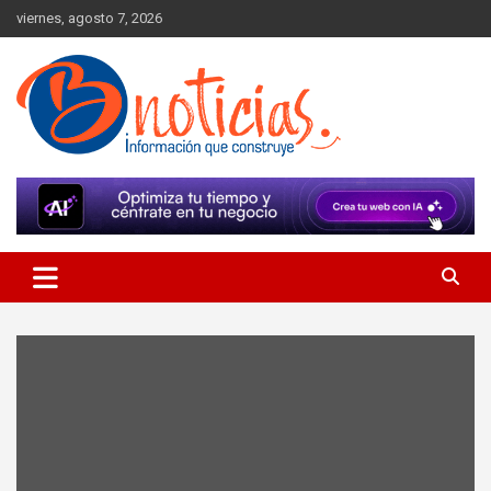
Skip
viernes, agosto 7, 2026
to
content
Información que construye
BNoticias