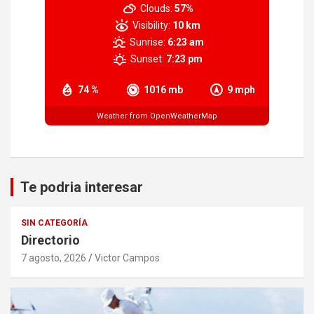
Clouds:
57%
Visibility:
10 km
Sunrise:
6:23 am
Sunset:
7:23 pm
74 %
1016 mb
9 mph
Weather from OpenWeatherMap
Te podria interesar
SIN CATEGORÍA
Directorio
7 agosto, 2026
Victor Campos