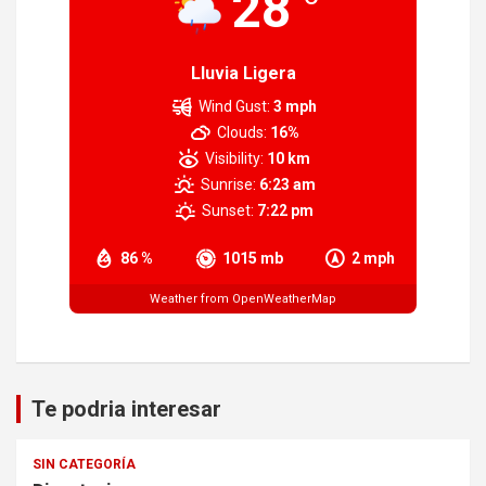
28
Lluvia Ligera
Wind Gust:
3 mph
Clouds:
16%
Visibility:
10 km
Sunrise:
6:23 am
Sunset:
7:22 pm
86 %
1015 mb
2 mph
Weather from OpenWeatherMap
Te podria interesar
SIN CATEGORÍA