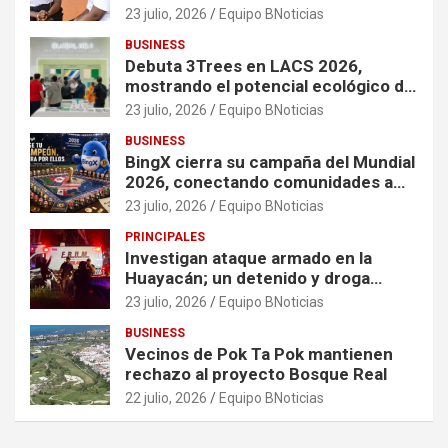
organizaciones que apoyan a
23 julio, 2026
Equipo BNoticias
mujeres y niñas en contextos de
BUSINESS
crisis
Debuta 3Trees en LACS 2026,
mostrando el potencial ecológico de
China en América
23 julio, 2026
Equipo BNoticias
BUSINESS
BingX cierra su campaña del Mundial
2026, conectando comunidades a
través de experiencias exclusivas
23 julio, 2026
Equipo BNoticias
PRINCIPALES
Investigan ataque armado en la
Huayacán; un detenido y droga
asegurada tras persecución
23 julio, 2026
Equipo BNoticias
BUSINESS
Vecinos de Pok Ta Pok mantienen
rechazo al proyecto Bosque Real
22 julio, 2026
Equipo BNoticias