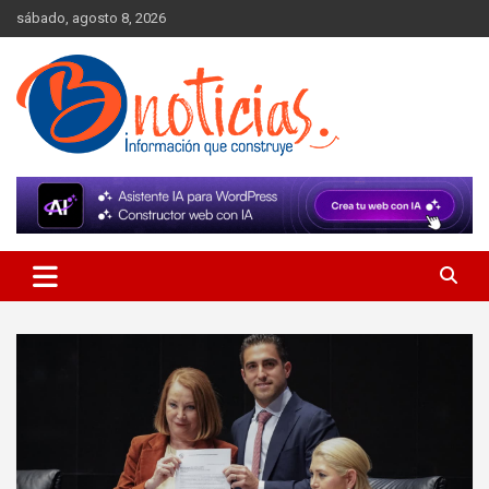
Skip
sábado, agosto 8, 2026
to
content
Información que construye
BNoticias