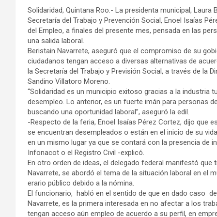
Solidaridad, Quintana Roo.- La presidenta municipal, Laura B
Secretaría del Trabajo y Prevención Social, Enoel Isaías Pére
del Empleo, a finales del presente mes, pensada en las p
una salida laboral.
Beristain Navarrete, aseguró que el compromiso de su gobi
ciudadanos tengan acceso a diversas alternativas de acue
la Secretaría del Trabajo y Previsión Social, a través de la
Sandino Villatoro Moreno.
“Solidaridad es un municipio exitoso gracias a la industria 
desempleo. Lo anterior, es un fuerte imán para personas den
buscando una oportunidad laboral”, aseguró la edil.
-Respecto de la feria, Enoel Isaías Pérez Cortez, dijo que es
se encuentran desempleados o están en el inicio de su vida
en un mismo lugar ya que se contará con la presencia de i
Infonacot o el Registro Civil -explicó.
En otro orden de ideas, el delegado federal manifestó que tr
Navarrete, se abordó el tema de la situación laboral en el m
erario público debido a la nómina.
El funcionario, habló en el sentido de que en dado caso de e
Navarrete, es la primera interesada en no afectar a los tra
tengan acceso aún empleo de acuerdo a su perfil, en empre