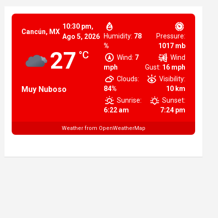
10:30 pm,
Cancún, MX
Humidity:
78
Pressure:
Ago 5, 2026
%
1017 mb
27
°C
Wind:
7
Wind
mph
Gust:
16 mph
Clouds:
Visibility:
Muy Nuboso
84%
10 km
Sunrise:
Sunset:
6:22 am
7:24 pm
Weather from OpenWeatherMap