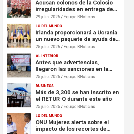
Acusan colonos de la Colosio
irregularidades en entrega de
escrituras
29 julio, 2026
Equipo BNoticias
LO DEL MUNDO
Irlanda proporcionará a Ucrania
un nuevo paquete de ayuda de
125 millones de euros
25 julio, 2026
Equipo BNoticias
AL INTERIOR
Antes que advertencias,
llegaron las sanciones en la
colonia El Milagro
25 julio, 2026
Equipo BNoticias
BUSINESS
Más de 3,300 se han inscrito en
el RETUR-Q durante este año
25 julio, 2026
Equipo BNoticias
LO DEL MUNDO
ONU Mujeres alerta sobre el
impacto de los recortes de