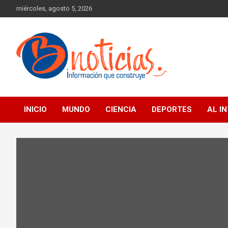
Skip
miércoles, agosto 5, 2026
to
content
Información que construye
BNoticias
INICIO
MUNDO
CIENCIA
DEPORTES
AL I