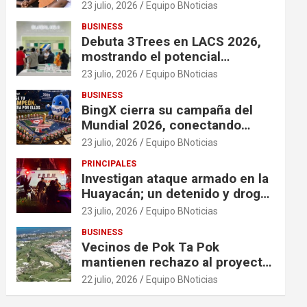
financiación en organizaciones
23 julio, 2026
Equipo BNoticias
que apoyan a mujeres y niñas
BUSINESS
en contextos de crisis
Debuta 3Trees en LACS 2026,
mostrando el potencial
ecológico de China en América
23 julio, 2026
Equipo BNoticias
BUSINESS
BingX cierra su campaña del
Mundial 2026, conectando
comunidades a través de
23 julio, 2026
Equipo BNoticias
experiencias exclusivas
PRINCIPALES
Investigan ataque armado en la
Huayacán; un detenido y droga
asegurada tras persecución
23 julio, 2026
Equipo BNoticias
BUSINESS
Vecinos de Pok Ta Pok
mantienen rechazo al proyecto
Bosque Real
22 julio, 2026
Equipo BNoticias