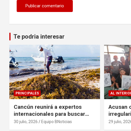
Te podria interesar
PRINCIPALES
AL INTERIO
Cancún reunirá a expertos
Acusan c
internacionales para buscar
irregula
soluciones al problema del
escritur
30 julio, 2026
Equipo BNoticias
29 julio, 202
sargazo