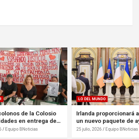
R
LO DEL MUNDO
olonos de la Colosio
Irlanda proporcionará 
ridades en entrega de
un nuevo paquete de a
as
125 millones de euros
6
Equipo BNoticias
25 julio, 2026
Equipo BNoticias