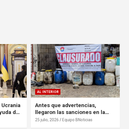
AL INTERIOR
a Ucrania
Antes que advertencias,
yuda de
llegaron las sanciones en la
colonia El Milagro
25 julio, 2026
Equipo BNoticias