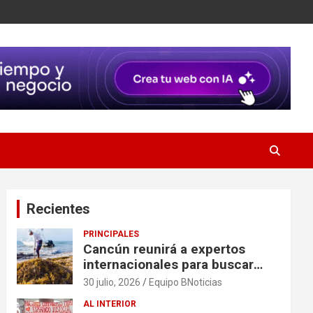
Recientes
PRINCIPALES
Cancún reunirá a expertos
internacionales para buscar
soluciones al problema del
30 julio, 2026
Equipo BNoticias
sargazo
AL INTERIOR