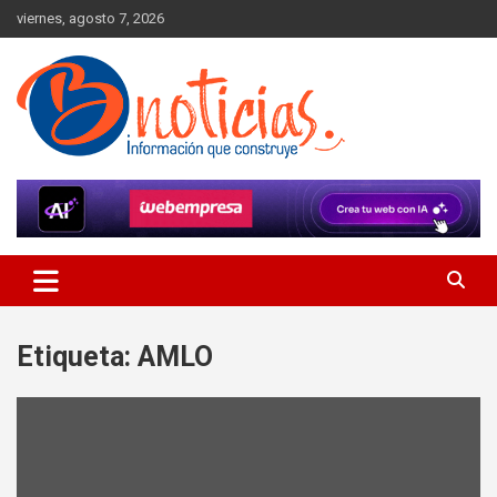
Skip
viernes, agosto 7, 2026
to
content
Información que construye
BNoticias
Etiqueta:
AMLO