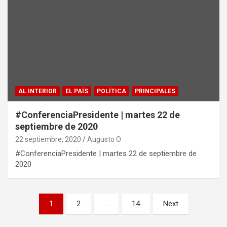
AL INTERIOR
EL PAÍS
POLÍTICA
PRINCIPALES
#ConferenciaPresidente | martes 22 de
septiembre de 2020
22 septiembre, 2020
Augusto O
#ConferenciaPresidente | martes 22 de septiembre de
2020
Paginación
1
2
…
14
Next
de