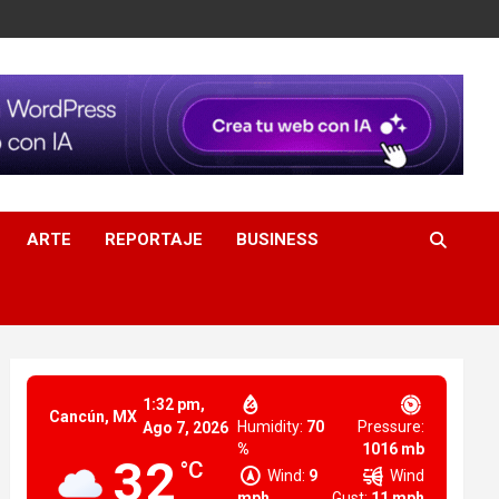
ARTE
REPORTAJE
BUSINESS
1:32 pm,
Cancún, MX
Humidity:
70
Pressure:
Ago 7, 2026
%
1016 mb
32
°C
Wind:
9
Wind
mph
Gust:
11 mph