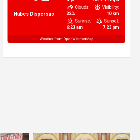
Clouds:
Visibility:
Nubes Dispersas
32%
10 km
Sunrise:
Sunset:
6:23 am
7:23 pm
Weather from OpenWeatherMap