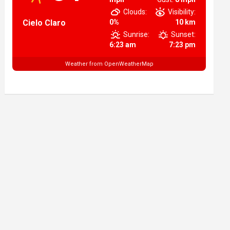
Clouds:
Visibility:
Cielo Claro
0%
10 km
Sunrise:
Sunset:
6:23 am
7:23 pm
Weather from OpenWeatherMap