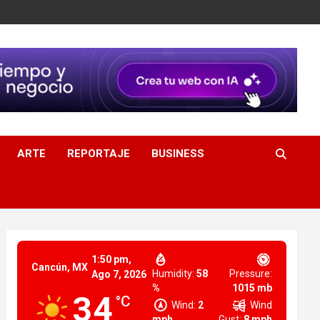
ARTE
REPORTAJE
BUSINESS
1:50 pm,
Cancún, MX
Humidity:
58
Pressure:
Ago 7, 2026
%
1015 mb
34
°C
Wind:
2
Wind
mph
Gust:
8 mph