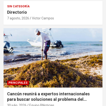
SIN CATEGORÍA
Directorio
7 agosto, 2026
Victor Campos
PRINCIPALES
Cancún reunirá a expertos internacionales
para buscar soluciones al problema del
sargazo
30 julio, 2026
Equipo BNoticias