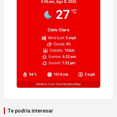
4:36 am,
Ago 8, 2026
27
°C
Cielo Claro
Wind Gust:
5 mph
Clouds:
9%
Visibility:
10 km
Sunrise:
6:23 am
Sunset:
7:22 pm
94 %
1014 mb
3 mph
Weather from OpenWeatherMap
Te podria interesar