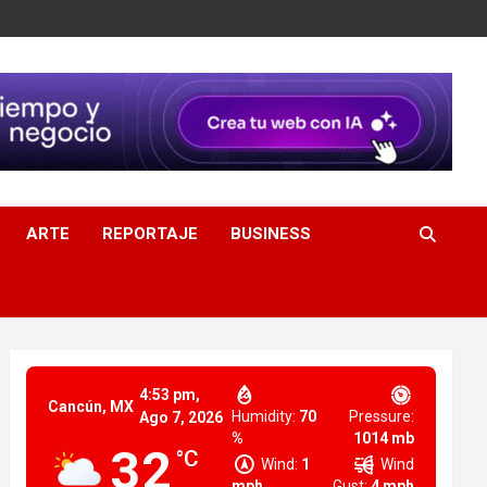
ARTE
REPORTAJE
BUSINESS
4:53 pm,
Cancún, MX
Humidity:
70
Pressure:
Ago 7, 2026
%
1014 mb
32
°C
Wind:
1
Wind
mph
Gust:
4 mph