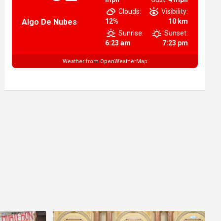
Clouds:
Visibility:
Algo De Nubes
12%
10 km
Sunrise:
Sunset:
6:23 am
7:23 pm
Weather from OpenWeatherMap