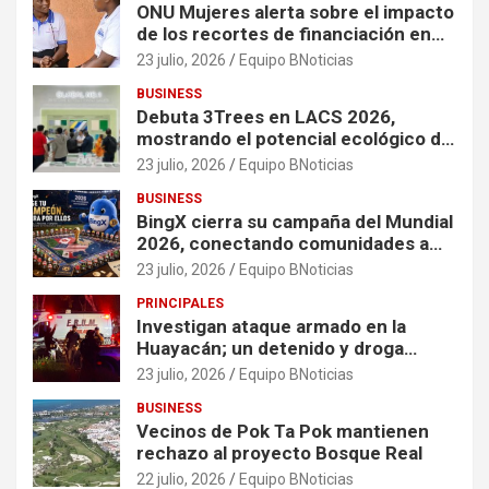
ONU Mujeres alerta sobre el impacto
de los recortes de financiación en
organizaciones que apoyan a
23 julio, 2026
Equipo BNoticias
mujeres y niñas en contextos de
BUSINESS
crisis
Debuta 3Trees en LACS 2026,
mostrando el potencial ecológico de
China en América
23 julio, 2026
Equipo BNoticias
BUSINESS
BingX cierra su campaña del Mundial
2026, conectando comunidades a
través de experiencias exclusivas
23 julio, 2026
Equipo BNoticias
PRINCIPALES
Investigan ataque armado en la
Huayacán; un detenido y droga
asegurada tras persecución
23 julio, 2026
Equipo BNoticias
BUSINESS
Vecinos de Pok Ta Pok mantienen
rechazo al proyecto Bosque Real
22 julio, 2026
Equipo BNoticias