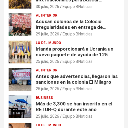
soluciones al problema del sargazo
30 julio, 2026
Equipo BNoticias
AL INTERIOR
Acusan colonos de la Colosio
irregularidades en entrega de
escrituras
29 julio, 2026
Equipo BNoticias
LO DEL MUNDO
Irlanda proporcionará a Ucrania un
nuevo paquete de ayuda de 125
millones de euros
25 julio, 2026
Equipo BNoticias
AL INTERIOR
Antes que advertencias, llegaron las
sanciones en la colonia El Milagro
25 julio, 2026
Equipo BNoticias
BUSINESS
Más de 3,300 se han inscrito en el
RETUR-Q durante este año
25 julio, 2026
Equipo BNoticias
LO DEL MUNDO