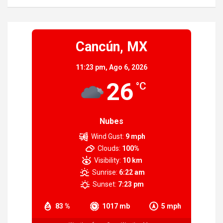
Cancún, MX
11:23 pm,
Ago 6, 2026
26
°C
Nubes
Wind Gust:
9 mph
Clouds:
100%
Visibility:
10 km
Sunrise:
6:22 am
Sunset:
7:23 pm
83 %
1017 mb
5 mph