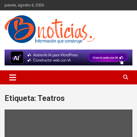
Skip
jueves, agosto 6, 2026
to
content
Información que construye
BNoticias
Etiqueta:
Teatros