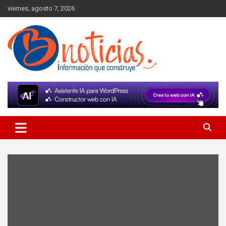
Skip
viernes, agosto 7, 2026
to
content
Información que construye
BNoticias