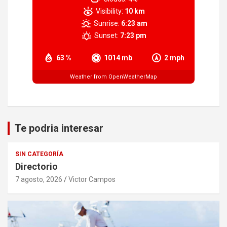
Visibility:
10 km
Sunrise:
6:23 am
Sunset:
7:23 pm
63 %
1014 mb
2 mph
Weather from OpenWeatherMap
Te podria interesar
SIN CATEGORÍA
Directorio
7 agosto, 2026
Victor Campos