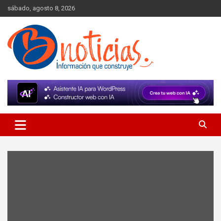
Skip
sábado, agosto 8, 2026
to
content
Información que construye
BNoticias