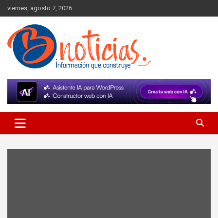
Skip
viernes, agosto 7, 2026
to
content
Información que construye
BNoticias