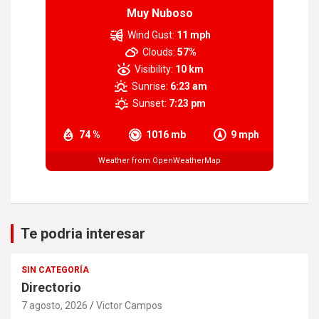
Muy Nuboso
Wind Gust:
11 mph
Clouds:
57%
Visibility:
10 km
Sunrise:
6:23 am
Sunset:
7:23 pm
74 %
1016 mb
9 mph
Weather from OpenWeatherMap
Te podria interesar
SIN CATEGORÍA
Directorio
7 agosto, 2026
Victor Campos