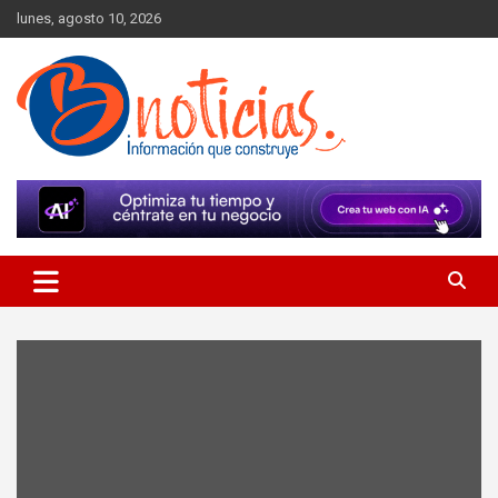
Skip
lunes, agosto 10, 2026
to
content
Información que construye
BNoticias