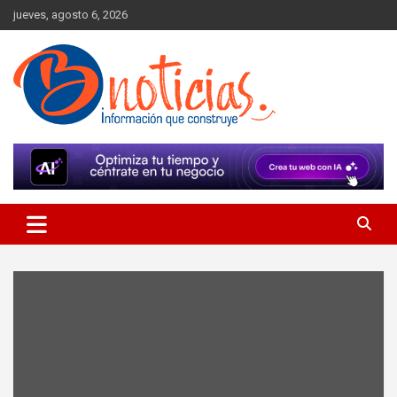
Skip
jueves, agosto 6, 2026
to
content
Información que construye
BNoticias