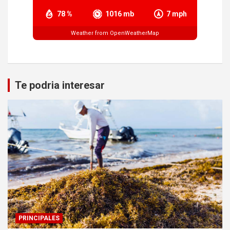
78 %
1016 mb
7 mph
Weather from OpenWeatherMap
Te podria interesar
PRINCIPALES