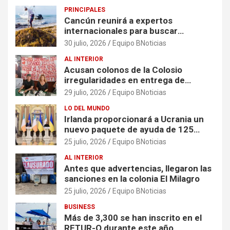
PRINCIPALES
Cancún reunirá a expertos
internacionales para buscar
soluciones al problema del sargazo
30 julio, 2026
Equipo BNoticias
AL INTERIOR
Acusan colonos de la Colosio
irregularidades en entrega de
escrituras
29 julio, 2026
Equipo BNoticias
LO DEL MUNDO
Irlanda proporcionará a Ucrania un
nuevo paquete de ayuda de 125
millones de euros
25 julio, 2026
Equipo BNoticias
AL INTERIOR
Antes que advertencias, llegaron las
sanciones en la colonia El Milagro
25 julio, 2026
Equipo BNoticias
BUSINESS
Más de 3,300 se han inscrito en el
RETUR-Q durante este año