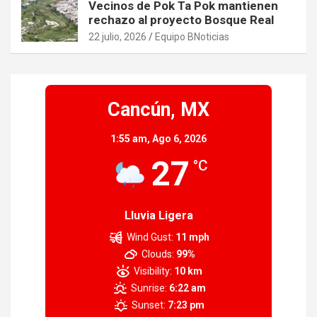
Vecinos de Pok Ta Pok mantienen
rechazo al proyecto Bosque Real
22 julio, 2026
Equipo BNoticias
Cancún, MX
1:55 am,
Ago 6, 2026
27
°C
Lluvia Ligera
Wind Gust:
11 mph
Clouds:
99%
Visibility:
10 km
Sunrise:
6:22 am
Sunset:
7:23 pm