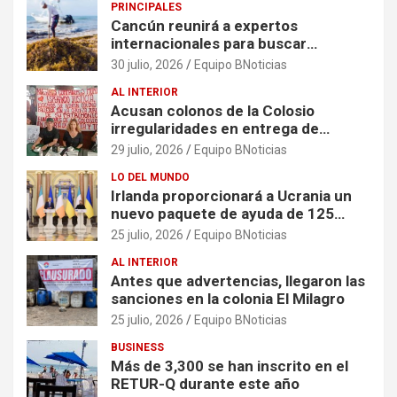
PRINCIPALES
Cancún reunirá a expertos
internacionales para buscar
soluciones al problema del sargazo
30 julio, 2026
Equipo BNoticias
AL INTERIOR
Acusan colonos de la Colosio
irregularidades en entrega de
escrituras
29 julio, 2026
Equipo BNoticias
LO DEL MUNDO
Irlanda proporcionará a Ucrania un
nuevo paquete de ayuda de 125
millones de euros
25 julio, 2026
Equipo BNoticias
AL INTERIOR
Antes que advertencias, llegaron las
sanciones en la colonia El Milagro
25 julio, 2026
Equipo BNoticias
BUSINESS
Más de 3,300 se han inscrito en el
RETUR-Q durante este año