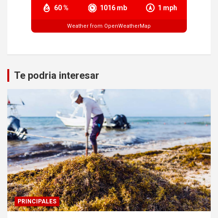
60 %
1016 mb
1 mph
Weather from OpenWeatherMap
Te podria interesar
PRINCIPALES