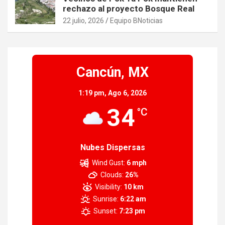
rechazo al proyecto Bosque Real
22 julio, 2026
Equipo BNoticias
Cancún, MX
1:19 pm,
Ago 6, 2026
34
°C
Nubes Dispersas
Wind Gust:
6 mph
Clouds:
26%
Visibility:
10 km
Sunrise:
6:22 am
Sunset:
7:23 pm