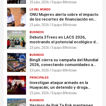
25 julio, 2026
Equipo BNoticias
LO DEL MUNDO
ONU Mujeres alerta sobre el impacto
de los recortes de financiación en
organizaciones que apoyan a
23 julio, 2026
Equipo BNoticias
mujeres y niñas en contextos de
BUSINESS
crisis
Debuta 3Trees en LACS 2026,
mostrando el potencial ecológico de
China en América
23 julio, 2026
Equipo BNoticias
BUSINESS
BingX cierra su campaña del Mundial
2026, conectando comunidades a
través de experiencias exclusivas
23 julio, 2026
Equipo BNoticias
PRINCIPALES
Investigan ataque armado en la
Huayacán; un detenido y droga
asegurada tras persecución
23 julio, 2026
Equipo BNoticias
BUSINESS
Vecinos de Pok Ta Pok mantienen