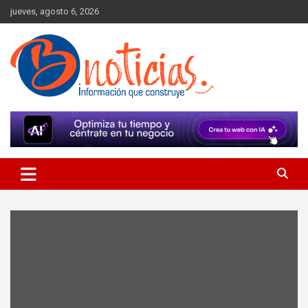
Skip
jueves, agosto 6, 2026
to
content
Información que construye
BNoticias