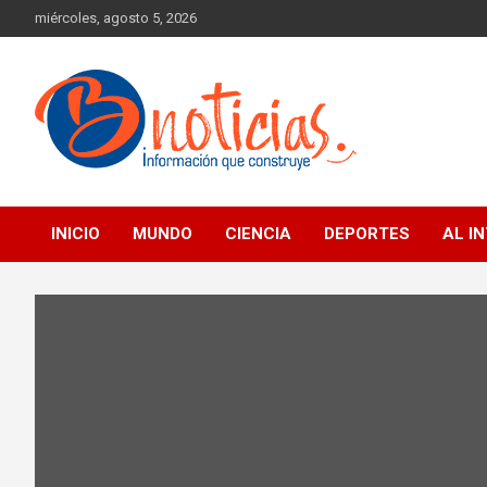
Skip
miércoles, agosto 5, 2026
to
content
Información que construye
BNoticias
INICIO
MUNDO
CIENCIA
DEPORTES
AL I