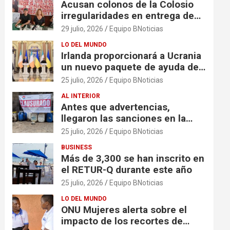
Acusan colonos de la Colosio
irregularidades en entrega de
escrituras
29 julio, 2026
Equipo BNoticias
LO DEL MUNDO
Irlanda proporcionará a Ucrania
un nuevo paquete de ayuda de
125 millones de euros
25 julio, 2026
Equipo BNoticias
AL INTERIOR
Antes que advertencias,
llegaron las sanciones en la
colonia El Milagro
25 julio, 2026
Equipo BNoticias
BUSINESS
Más de 3,300 se han inscrito en
el RETUR-Q durante este año
25 julio, 2026
Equipo BNoticias
LO DEL MUNDO
ONU Mujeres alerta sobre el
impacto de los recortes de