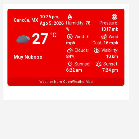
10:26 pm,
Cancún, MX
Humidity:
78
Pressure:
Ago 5, 2026
%
1017 mb
27
°C
Wind:
7
Wind
mph
Gust:
16 mph
Clouds:
Visibility:
Muy Nuboso
84%
10 km
Sunrise:
Sunset:
6:22 am
7:24 pm
Weather from OpenWeatherMap