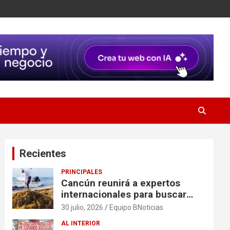
Recientes
PRINCIPALES
Cancún reunirá a expertos
internacionales para buscar
soluciones al problema del
30 julio, 2026
Equipo BNoticias
sargazo
AL INTERIOR