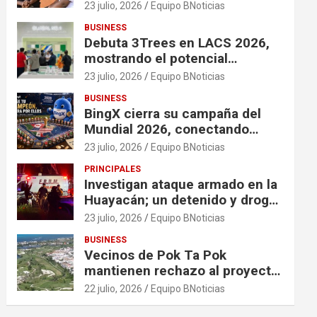
financiación en organizaciones
23 julio, 2026
Equipo BNoticias
que apoyan a mujeres y niñas
BUSINESS
en contextos de crisis
Debuta 3Trees en LACS 2026,
mostrando el potencial
ecológico de China en América
23 julio, 2026
Equipo BNoticias
BUSINESS
BingX cierra su campaña del
Mundial 2026, conectando
comunidades a través de
23 julio, 2026
Equipo BNoticias
experiencias exclusivas
PRINCIPALES
Investigan ataque armado en la
Huayacán; un detenido y droga
asegurada tras persecución
23 julio, 2026
Equipo BNoticias
BUSINESS
Vecinos de Pok Ta Pok
mantienen rechazo al proyecto
Bosque Real
22 julio, 2026
Equipo BNoticias