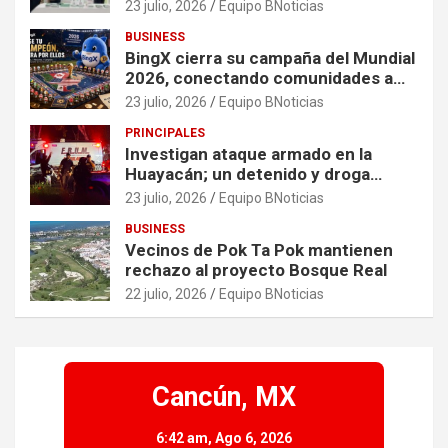
China en América
23 julio, 2026
Equipo BNoticias
BUSINESS
BingX cierra su campaña del Mundial
2026, conectando comunidades a
través de experiencias exclusivas
23 julio, 2026
Equipo BNoticias
PRINCIPALES
Investigan ataque armado en la
Huayacán; un detenido y droga
asegurada tras persecución
23 julio, 2026
Equipo BNoticias
BUSINESS
Vecinos de Pok Ta Pok mantienen
rechazo al proyecto Bosque Real
22 julio, 2026
Equipo BNoticias
Cancún, MX
6:42 am,
Ago 6, 2026