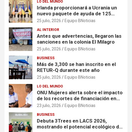
LO DEL MUNDO
Irlanda proporcionará a Ucrania un
nuevo paquete de ayuda de 125
millones de euros
25 julio, 2026
Equipo BNoticias
AL INTERIOR
Antes que advertencias, llegaron las
sanciones en la colonia El Milagro
25 julio, 2026
Equipo BNoticias
BUSINESS
Más de 3,300 se han inscrito en el
RETUR-Q durante este año
25 julio, 2026
Equipo BNoticias
LO DEL MUNDO
ONU Mujeres alerta sobre el impacto
de los recortes de financiación en
organizaciones que apoyan a
23 julio, 2026
Equipo BNoticias
mujeres y niñas en contextos de
BUSINESS
crisis
Debuta 3Trees en LACS 2026,
mostrando el potencial ecológico de