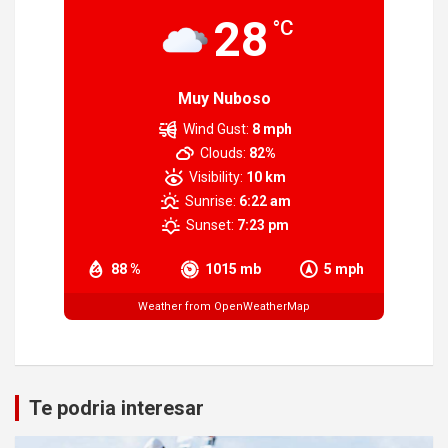
28
°C
Muy Nuboso
Wind Gust:
8 mph
Clouds:
82%
Visibility:
10 km
Sunrise:
6:22 am
Sunset:
7:23 pm
88 %
1015 mb
5 mph
Weather from OpenWeatherMap
Te podria interesar