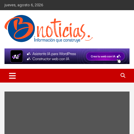
Skip
jueves, agosto 6, 2026
to
content
Información que construye
BNoticias