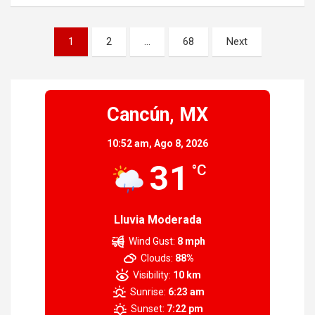
Paginación
1
2
…
68
Next
de
entradas
Cancún, MX
10:52 am,
Ago 8, 2026
31
°C
Lluvia Moderada
Wind Gust:
8 mph
Clouds:
88%
Visibility:
10 km
Sunrise:
6:23 am
Sunset:
7:22 pm