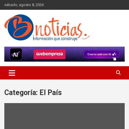
Skip
sábado, agosto 8, 2026
to
content
Información que construye
BNoticias
Categoría:
El País