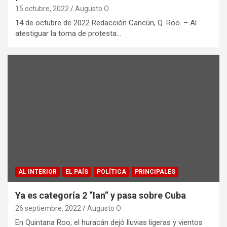
15 octubre, 2022
Augusto O
14 de octubre de 2022 Redacción Cancún, Q. Roo. – Al
atestiguar la toma de protesta…
AL INTERIOR
EL PAÍS
POLÍTICA
PRINCIPALES
Ya es categoría 2 “Ian” y pasa sobre Cuba
26 septiembre, 2022
Augusto O
En Quintana Roo, el huracán dejó lluvias ligeras y vientos