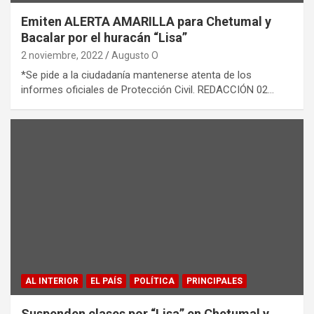
Emiten ALERTA AMARILLA para Chetumal y
Bacalar por el huracán “Lisa”
2 noviembre, 2022
Augusto O
*Se pide a la ciudadanía mantenerse atenta de los
informes oficiales de Protección Civil. REDACCIÓN 02…
AL INTERIOR
EL PAÍS
POLÍTICA
PRINCIPALES
Suspenden clases por “Lisa” en Chetumal y