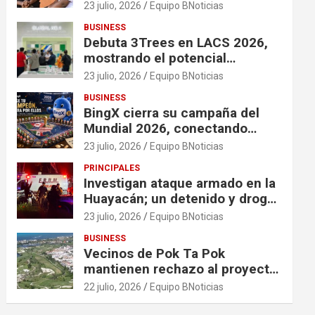
financiación en organizaciones
23 julio, 2026
Equipo BNoticias
que apoyan a mujeres y niñas
BUSINESS
en contextos de crisis
Debuta 3Trees en LACS 2026,
mostrando el potencial
ecológico de China en América
23 julio, 2026
Equipo BNoticias
BUSINESS
BingX cierra su campaña del
Mundial 2026, conectando
comunidades a través de
23 julio, 2026
Equipo BNoticias
experiencias exclusivas
PRINCIPALES
Investigan ataque armado en la
Huayacán; un detenido y droga
asegurada tras persecución
23 julio, 2026
Equipo BNoticias
BUSINESS
Vecinos de Pok Ta Pok
mantienen rechazo al proyecto
Bosque Real
22 julio, 2026
Equipo BNoticias