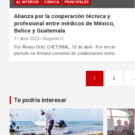
AL INTERIOR
CIENCIA
PRINCIPALES
Alianza por la cooperación técnica y
profesional entre médicos de México,
Belice y Guatemala
11 abril, 2023
Augusto O
Por Álvaro Ortiz CHETUMAL, 10 de abril.- Por tercer
período se firmará convenio de colaboración entre…
Paginación
1
2
…
de
entradas
Te podria interesar