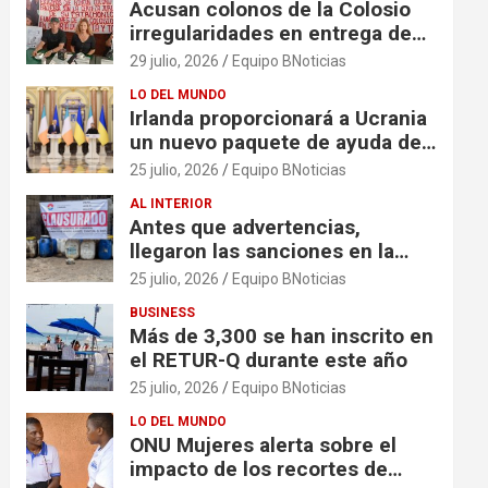
Acusan colonos de la Colosio
irregularidades en entrega de
escrituras
29 julio, 2026
Equipo BNoticias
LO DEL MUNDO
Irlanda proporcionará a Ucrania
un nuevo paquete de ayuda de
125 millones de euros
25 julio, 2026
Equipo BNoticias
AL INTERIOR
Antes que advertencias,
llegaron las sanciones en la
colonia El Milagro
25 julio, 2026
Equipo BNoticias
BUSINESS
Más de 3,300 se han inscrito en
el RETUR-Q durante este año
25 julio, 2026
Equipo BNoticias
LO DEL MUNDO
ONU Mujeres alerta sobre el
impacto de los recortes de