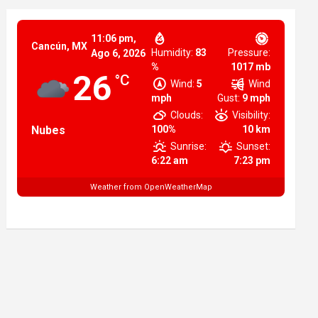
11:06 pm,
Cancún, MX
Humidity:
83
Pressure:
Ago 6, 2026
%
1017 mb
26
°C
Wind:
5
Wind
mph
Gust:
9 mph
Clouds:
Visibility:
Nubes
100%
10 km
Sunrise:
Sunset:
6:22 am
7:23 pm
Weather from OpenWeatherMap