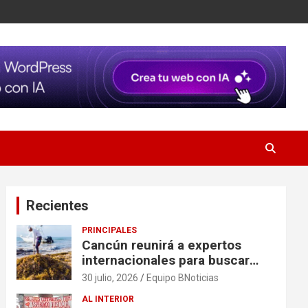
Recientes
PRINCIPALES
Cancún reunirá a expertos
internacionales para buscar
soluciones al problema del
30 julio, 2026
Equipo BNoticias
sargazo
AL INTERIOR