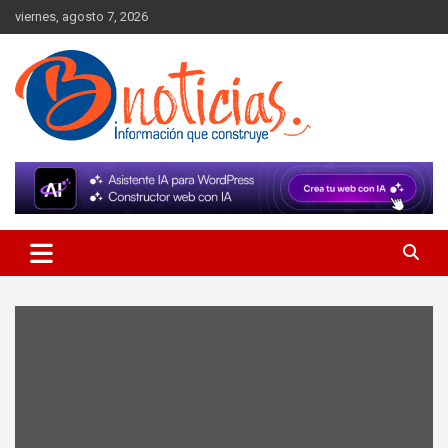
Skip
viernes, agosto 7, 2026
to
content
Información que construye
BNoticias