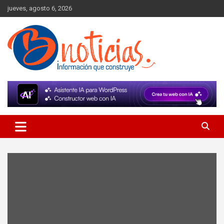
Skip
jueves, agosto 6, 2026
to
content
Información que construye
BNoticias