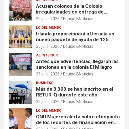
AL INTERIOR
Acusan colonos de la Colosio
irregularidades en entrega de
escrituras
29 julio, 2026
Equipo BNoticias
LO DEL MUNDO
Irlanda proporcionará a Ucrania un
nuevo paquete de ayuda de 125
millones de euros
25 julio, 2026
Equipo BNoticias
AL INTERIOR
Antes que advertencias, llegaron las
sanciones en la colonia El Milagro
25 julio, 2026
Equipo BNoticias
BUSINESS
Más de 3,300 se han inscrito en el
RETUR-Q durante este año
25 julio, 2026
Equipo BNoticias
LO DEL MUNDO
ONU Mujeres alerta sobre el impacto
de los recortes de financiación en
organizaciones que apoyan a