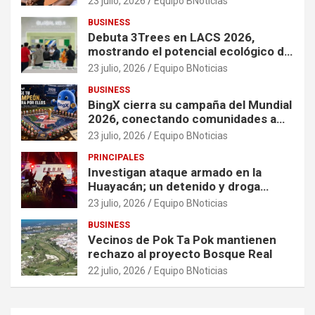
23 julio, 2026
Equipo BNoticias
mujeres y niñas en contextos de
BUSINESS
crisis
Debuta 3Trees en LACS 2026,
mostrando el potencial ecológico de
China en América
23 julio, 2026
Equipo BNoticias
BUSINESS
BingX cierra su campaña del Mundial
2026, conectando comunidades a
través de experiencias exclusivas
23 julio, 2026
Equipo BNoticias
PRINCIPALES
Investigan ataque armado en la
Huayacán; un detenido y droga
asegurada tras persecución
23 julio, 2026
Equipo BNoticias
BUSINESS
Vecinos de Pok Ta Pok mantienen
rechazo al proyecto Bosque Real
22 julio, 2026
Equipo BNoticias