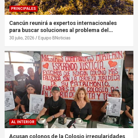
PRINCIPALES
Cancún reunirá a expertos internacionales
para buscar soluciones al problema del
sargazo
30 julio, 2026
Equipo BNoticias
AL INTERIOR
Acusan colonos de la Colosio irregularidades