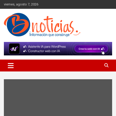
Skip
viernes, agosto 7, 2026
to
content
Información que construye
BNoticias