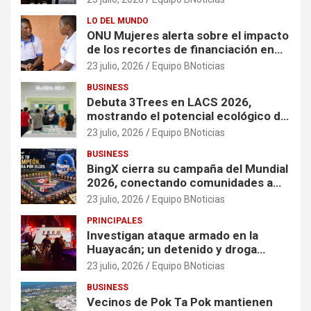
LO DEL MUNDO
ONU Mujeres alerta sobre el impacto
de los recortes de financiación en
organizaciones que apoyan a
23 julio, 2026
Equipo BNoticias
mujeres y niñas en contextos de
BUSINESS
crisis
Debuta 3Trees en LACS 2026,
mostrando el potencial ecológico de
China en América
23 julio, 2026
Equipo BNoticias
BUSINESS
BingX cierra su campaña del Mundial
2026, conectando comunidades a
través de experiencias exclusivas
23 julio, 2026
Equipo BNoticias
PRINCIPALES
Investigan ataque armado en la
Huayacán; un detenido y droga
asegurada tras persecución
23 julio, 2026
Equipo BNoticias
BUSINESS
Vecinos de Pok Ta Pok mantienen