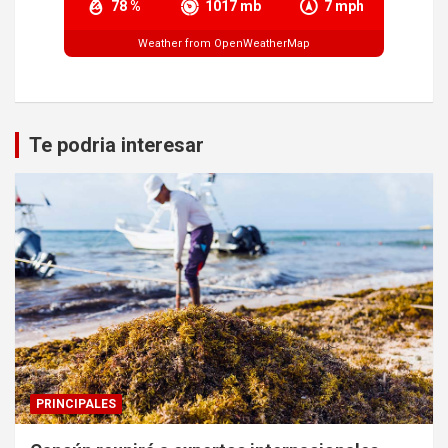
78 %
1017 mb
7 mph
Weather from OpenWeatherMap
Te podria interesar
PRINCIPALES