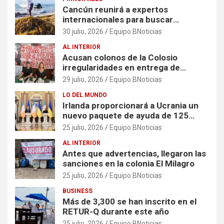
Cancún reunirá a expertos
internacionales para buscar
soluciones al problema del sargazo
30 julio, 2026
Equipo BNoticias
AL INTERIOR
Acusan colonos de la Colosio
irregularidades en entrega de
escrituras
29 julio, 2026
Equipo BNoticias
LO DEL MUNDO
Irlanda proporcionará a Ucrania un
nuevo paquete de ayuda de 125
millones de euros
25 julio, 2026
Equipo BNoticias
AL INTERIOR
Antes que advertencias, llegaron las
sanciones en la colonia El Milagro
25 julio, 2026
Equipo BNoticias
BUSINESS
Más de 3,300 se han inscrito en el
RETUR-Q durante este año
25 julio, 2026
Equipo BNoticias