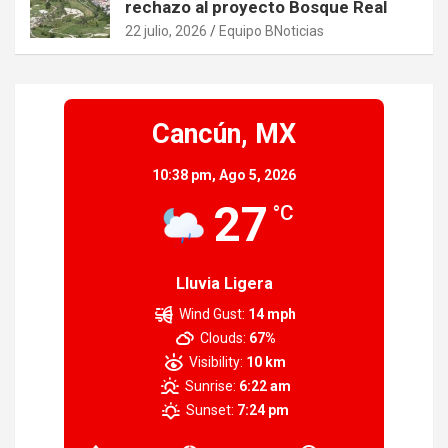
rechazo al proyecto Bosque Real
22 julio, 2026
Equipo BNoticias
Cancún, MX
10:38 pm,
Ago 5, 2026
27
°C
Lluvia Ligera
Wind Gust:
14 mph
Clouds:
67%
Visibility:
10 km
Sunrise:
6:22 am
Sunset:
7:24 pm