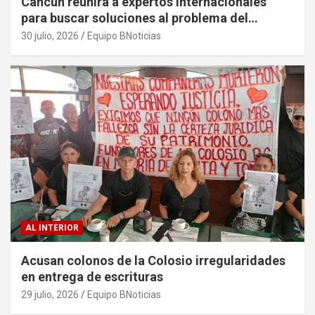
Cancún reunirá a expertos internacionales
para buscar soluciones al problema del
sargazo
30 julio, 2026
Equipo BNoticias
AL INTERIOR
Acusan colonos de la Colosio irregularidades
en entrega de escrituras
29 julio, 2026
Equipo BNoticias