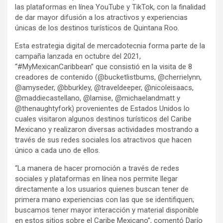
las plataformas en línea YouTube y TikTok, con la finalidad
de dar mayor difusión a los atractivos y experiencias
únicas de los destinos turísticos de Quintana Roo.
Esta estrategia digital de mercadotecnia forma parte de la
campaña lanzada en octubre del 2021,
“#MyMexicanCaribbean” que consistió en la visita de 8
creadores de contenido (@bucketlistbums, @cherrielynn,
@amyseder, @bburkley, @traveldeeper, @nicoleisaacs,
@maddiecastellano, @lamise, @michaelandmatt y
@thenaughtyfork) provenientes de Estados Unidos lo
cuales visitaron algunos destinos turísticos del Caribe
Mexicano y realizaron diversas actividades mostrando a
través de sus redes sociales los atractivos que hacen
único a cada uno de ellos.
“La manera de hacer promoción a través de redes
sociales y plataformas en línea nos permite llegar
directamente a los usuarios quienes buscan tener de
primera mano experiencias con las que se identifiquen;
buscamos tener mayor interacción y material disponible
en estos sitios sobre el Caribe Mexicano”, comentó Darío