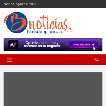
Skip
sábado, agosto 8, 2026
to
content
Información que construye
BNoticias