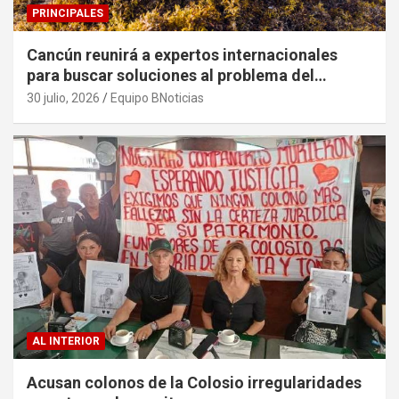
PRINCIPALES
Cancún reunirá a expertos internacionales
para buscar soluciones al problema del
sargazo
30 julio, 2026
Equipo BNoticias
AL INTERIOR
Acusan colonos de la Colosio irregularidades