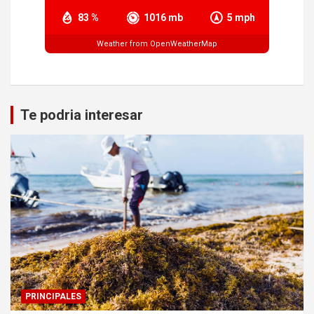
83 %
1016 mb
5 mph
Weather from OpenWeatherMap
Te podria interesar
PRINCIPALES