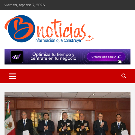
Skip
viernes, agosto 7, 2026
to
content
Información que construye
BNoticias