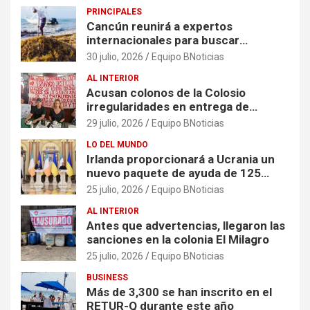
PRINCIPALES
Cancún reunirá a expertos
internacionales para buscar
soluciones al problema del sargazo
30 julio, 2026
Equipo BNoticias
AL INTERIOR
Acusan colonos de la Colosio
irregularidades en entrega de
escrituras
29 julio, 2026
Equipo BNoticias
LO DEL MUNDO
Irlanda proporcionará a Ucrania un
nuevo paquete de ayuda de 125
millones de euros
25 julio, 2026
Equipo BNoticias
AL INTERIOR
Antes que advertencias, llegaron las
sanciones en la colonia El Milagro
25 julio, 2026
Equipo BNoticias
BUSINESS
Más de 3,300 se han inscrito en el
RETUR-Q durante este año