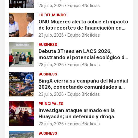
25 julio, 2026
Equipo BNoticias
LO DEL MUNDO
ONU Mujeres alerta sobre el impacto
de los recortes de financiación en
organizaciones que apoyan a
23 julio, 2026
Equipo BNoticias
mujeres y niñas en contextos de
BUSINESS
crisis
Debuta 3Trees en LACS 2026,
mostrando el potencial ecológico de
China en América
23 julio, 2026
Equipo BNoticias
BUSINESS
BingX cierra su campaña del Mundial
2026, conectando comunidades a
través de experiencias exclusivas
23 julio, 2026
Equipo BNoticias
PRINCIPALES
Investigan ataque armado en la
Huayacán; un detenido y droga
asegurada tras persecución
23 julio, 2026
Equipo BNoticias
BUSINESS