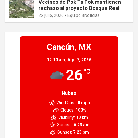
Vecinos de Pok Ta Pok mantienen
rechazo al proyecto Bosque Real
22 julio, 2026
Equipo BNoticias
Cancún, MX
12:10 am,
Ago 7, 2026
26
°C
Nubes
Wind Gust:
8 mph
Clouds:
100%
Visibility:
10 km
Sunrise:
6:23 am
Sunset:
7:23 pm