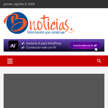
Skip
jueves, agosto 6, 2026
to
content
Información que construye
BNoticias