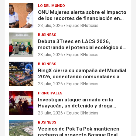
LO DEL MUNDO
ONU Mujeres alerta sobre el impacto
de los recortes de financiación en
organizaciones que apoyan a
23 julio, 2026
Equipo BNoticias
mujeres y niñas en contextos de
BUSINESS
crisis
Debuta 3Trees en LACS 2026,
mostrando el potencial ecológico de
China en América
23 julio, 2026
Equipo BNoticias
BUSINESS
BingX cierra su campaña del Mundial
2026, conectando comunidades a
través de experiencias exclusivas
23 julio, 2026
Equipo BNoticias
PRINCIPALES
Investigan ataque armado en la
Huayacán; un detenido y droga
asegurada tras persecución
23 julio, 2026
Equipo BNoticias
BUSINESS
Vecinos de Pok Ta Pok mantienen
rechazo al proyecto Bosque Real