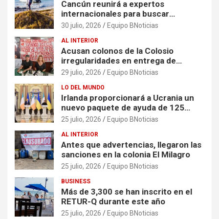
Cancún reunirá a expertos
internacionales para buscar
soluciones al problema del sargazo
30 julio, 2026
Equipo BNoticias
AL INTERIOR
Acusan colonos de la Colosio
irregularidades en entrega de
escrituras
29 julio, 2026
Equipo BNoticias
LO DEL MUNDO
Irlanda proporcionará a Ucrania un
nuevo paquete de ayuda de 125
millones de euros
25 julio, 2026
Equipo BNoticias
AL INTERIOR
Antes que advertencias, llegaron las
sanciones en la colonia El Milagro
25 julio, 2026
Equipo BNoticias
BUSINESS
Más de 3,300 se han inscrito en el
RETUR-Q durante este año
25 julio, 2026
Equipo BNoticias