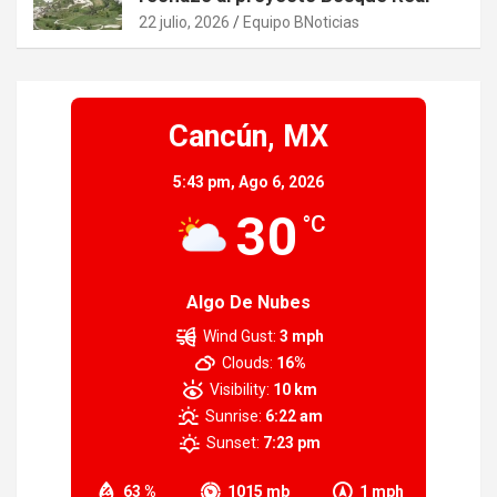
22 julio, 2026
Equipo BNoticias
Cancún, MX
5:43 pm,
Ago 6, 2026
30
°C
Algo De Nubes
Wind Gust:
3 mph
Clouds:
16%
Visibility:
10 km
Sunrise:
6:22 am
Sunset:
7:23 pm
63 %
1015 mb
1 mph