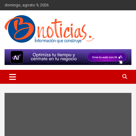
Skip
domingo, agosto 9, 2026
to
content
Información que construye
BNoticias