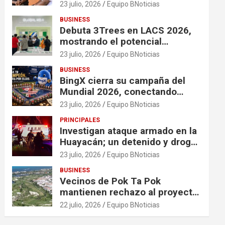
financiación en organizaciones
23 julio, 2026
Equipo BNoticias
que apoyan a mujeres y niñas
BUSINESS
en contextos de crisis
Debuta 3Trees en LACS 2026,
mostrando el potencial
ecológico de China en América
23 julio, 2026
Equipo BNoticias
BUSINESS
BingX cierra su campaña del
Mundial 2026, conectando
comunidades a través de
23 julio, 2026
Equipo BNoticias
experiencias exclusivas
PRINCIPALES
Investigan ataque armado en la
Huayacán; un detenido y droga
asegurada tras persecución
23 julio, 2026
Equipo BNoticias
BUSINESS
Vecinos de Pok Ta Pok
mantienen rechazo al proyecto
Bosque Real
22 julio, 2026
Equipo BNoticias