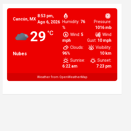
8:53 pm,
Cancún, MX
Humidity:
76
Pressure:
Ago 6, 2026
%
1016 mb
29
°C
Wind:
5
Wind
mph
Gust:
10 mph
Clouds:
Visibility:
Nubes
96%
10 km
Sunrise:
Sunset:
6:22 am
7:23 pm
Weather from OpenWeatherMap