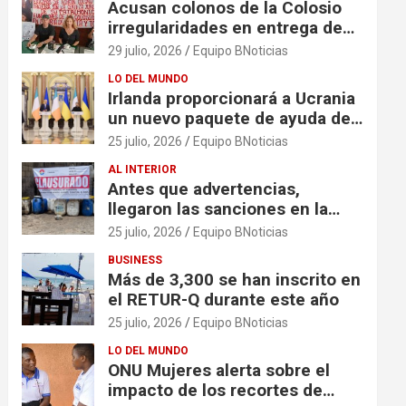
Acusan colonos de la Colosio
irregularidades en entrega de
escrituras
29 julio, 2026
Equipo BNoticias
LO DEL MUNDO
Irlanda proporcionará a Ucrania
un nuevo paquete de ayuda de
125 millones de euros
25 julio, 2026
Equipo BNoticias
AL INTERIOR
Antes que advertencias,
llegaron las sanciones en la
colonia El Milagro
25 julio, 2026
Equipo BNoticias
BUSINESS
Más de 3,300 se han inscrito en
el RETUR-Q durante este año
25 julio, 2026
Equipo BNoticias
LO DEL MUNDO
ONU Mujeres alerta sobre el
impacto de los recortes de